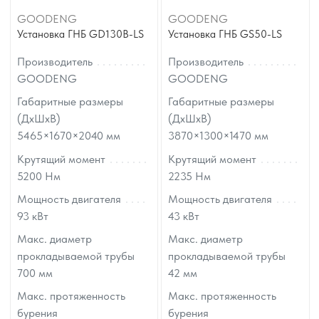
GOODENG
GOODENG
Установка ГНБ GD130B-LS
Установка ГНБ GS50-LS
Производитель
Производитель
GOODENG
GOODENG
Габаритные размеры
Габаритные размеры
(ДхШхВ)
(ДхШхВ)
5465×1670×2040
мм
3870×1300×1470
мм
Крутящий момент
Крутящий момент
5200
Нм
2235
Нм
Мощность двигателя
Мощность двигателя
93
кВт
43
кВт
Макс. диаметр
Макс. диаметр
прокладываемой трубы
прокладываемой трубы
700
мм
42
мм
Макс. протяженность
Макс. протяженность
бурения
бурения