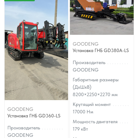
GOODENG
Установка ГНБ GD380A-LS
Производитель
GOODENG
Габаритные размеры
(ДхШхВ)
8200×2250×2270
мм
Крутящий момент
GOODENG
17000
Нм
Установка ГНБ GD360-LS
Мощность двигателя
Производитель
179
кВт
GOODENG