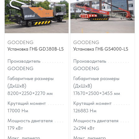
GOODENG
GOODENG
Установка ГНБ GD380B-LS
Установка ГНБ GS4000-LS
Производитель
Производитель
GOODENG
GOODENG
Габаритные размеры
Габаритные размеры
(ДхШхВ)
(ДхШхВ)
8200×2250×2270
мм
17670×2500×3455
мм
Крутящий момент
Крутящий момент
17000
Нм
126883
Нм
Мощность двигателя
Мощность двигателя
179
кВт
2x294
кВт
Макс. диаметр
Макс. диаметр