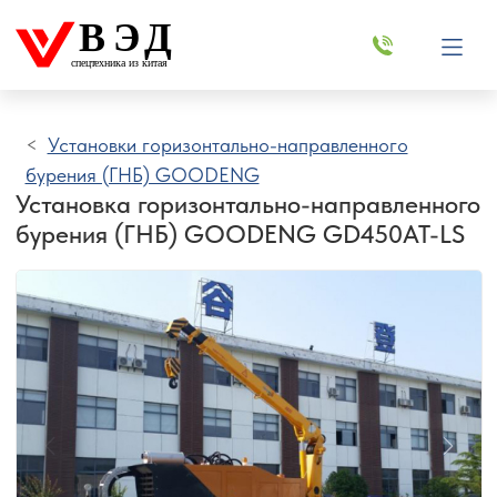
ВЭД
спецтехника из китая
Установки горизонтально-направленного
бурения (ГНБ) GOODENG
Установка горизонтально-направленного
бурения (ГНБ) GOODENG GD450AT-LS