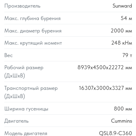
Производитель
Sunward
Макс. глубина бурения
54
м
Макс. диаметр бурения
2000
мм
Макс. крутящий момент
248
кНм
Вес
79
т
Рабочий размер
8939х4500х22272
мм
(ДxШxВ)
Транспортный размер
16307х3000х3327
мм
(ДxШxВ)
Ширина гусеницы
800
мм
Двигатель
Cummins
Модель двигателя
QSL8.9-C360