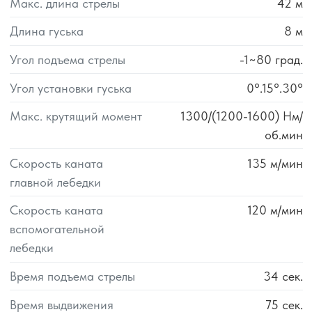
Макс. длина стрелы
42
м
Длина гуська
8
м
Угол подъема стрелы
-1~80
град.
Угол установки гуська
0°.15°.30°
Макс. крутящий момент
1300/(1200-1600)
Нм/
об.мин
Скорость каната
135
м/мин
главной лебедки
Скорость каната
120
м/мин
вспомогательной
лебедки
Время подъема стрелы
34
сек.
Время выдвижения
75
сек.