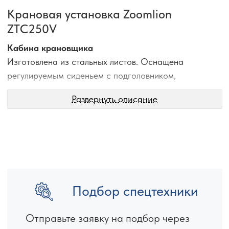
Крановая установка Zoomlion
ZTC250V
Кабина крановщика
Изготовлена из стальных листов. Оснащена
регулируемым сиденьем с подголовником,
рукоятками управления с серводействием,
Развернуть описание
стеклоочистителем и омывателем.
Кабина крановщика оснащена механизмом подъема
и опускания кабины крановщика, с помощью
которого кабина крановщика может наклоняться
назад на примерно 20°.
Стрела и механизм телескопирования стрелы
Подбор спецтехники
Стрела состоит из одной корневой секции и четырех
выдвижных секций стрелы, изготовлена из
Отправьте заявку на подбор через
низколегированной высокопрочной стали, обладает